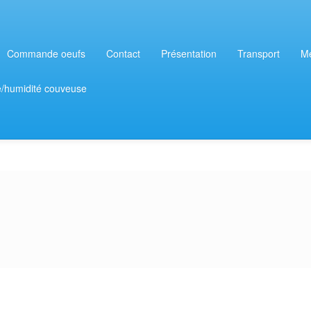
Commande oeufs
Contact
Présentation
Transport
Me
e/humidité couveuse